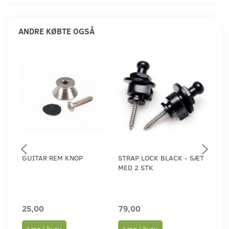
ANDRE KØBTE OGSÅ
GUITAR REM KNOP
STRAP LOCK BLACK - SÆT
STR
MED 2 STK
GOLD
25,00
79,00
140
Læg i kurv
Læg i kurv
Læ