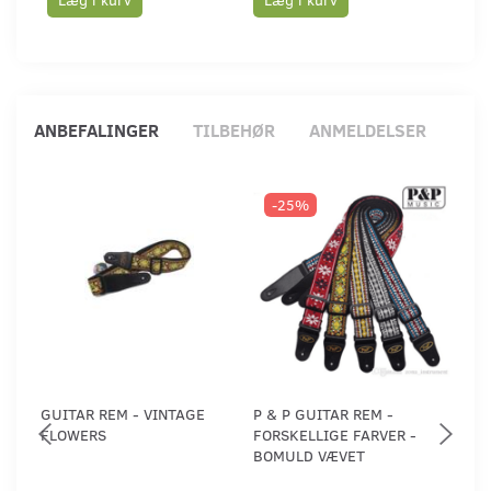
ANBEFALINGER
TILBEHØR
ANMELDELSER
-25%
GUITAR REM - VINTAGE
P & P GUITAR REM -
GE
FLOWERS
FORSKELLIGE FARVER -
TAT
BOMULD VÆVET