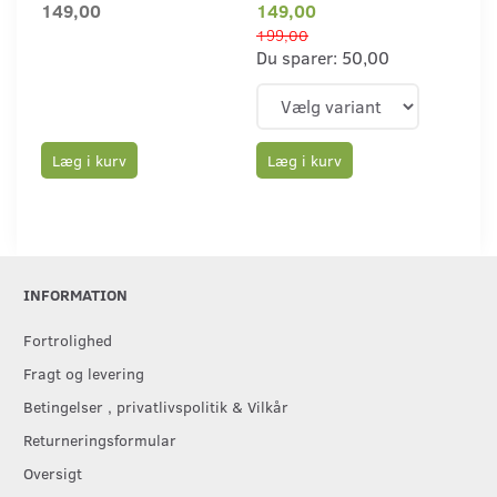
149,00
149,00
59
199,00
Du sparer:
50,00
Læg i kurv
Læg i kurv
L
INFORMATION
Fortrolighed
Fragt og levering
Betingelser , privatlivspolitik & Vilkår
Returneringsformular
Oversigt