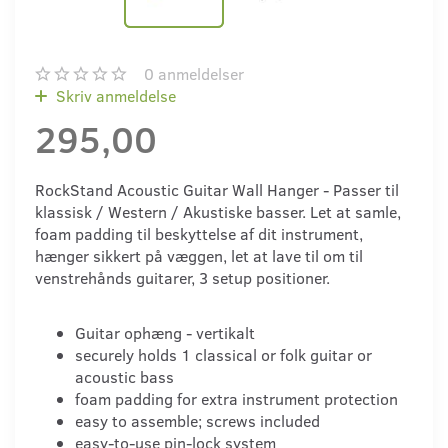
0
anmeldelser
Skriv anmeldelse
295,00
RockStand Acoustic Guitar Wall Hanger - Passer til
klassisk / Western / Akustiske basser. Let at samle,
foam padding til beskyttelse af dit instrument,
hænger sikkert på væggen, let at lave til om til
venstrehånds guitarer, 3 setup positioner.
Guitar ophæng - vertikalt
securely holds 1 classical or folk guitar or
acoustic bass
foam padding for extra instrument protection
easy to assemble; screws included
easy-to-use pin-lock system