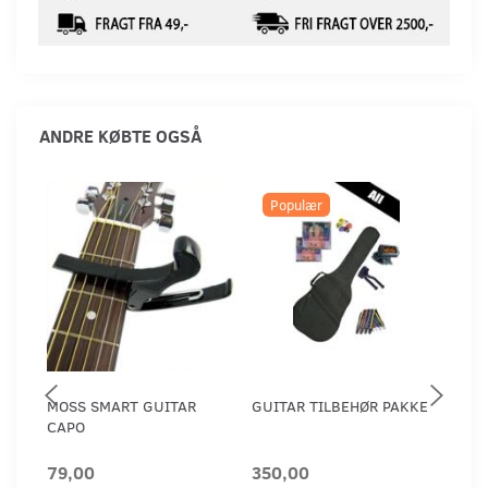
ANDRE KØBTE OGSÅ
Populær
MOSS SMART GUITAR
GUITAR TILBEHØR PAKKE
DIG
CAPO
HD
79,00
350,00
2.0