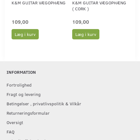
K&M GUITAR VÆGOPHÆNG
K&M GUITAR VÆGOPHÆNG
KVA
( CORK )
OP
109,00
109,00
99
Læg i kurv
Læg i kurv
L
INFORMATION
Fortrolighed
Fragt og levering
Betingelser , privatlivspolitik & Vilkår
Returneringsformular
Oversigt
FAQ