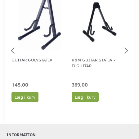
GUITAR GULVSTATIV
K&M GUITAR STATIV -
K&M
ELGUITAR
ELG
145,00
369,00
38
Læg i kurv
Læg i kurv
L
INFORMATION