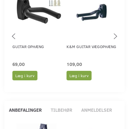
GUITAR OPHÆNG
K&M GUITAR VÆGOPHÆNG
K&M
( CO
69,00
109,00
109
Læg i kurv
Læg i kurv
Læ
ANBEFALINGER
TILBEHØR
ANMELDELSER