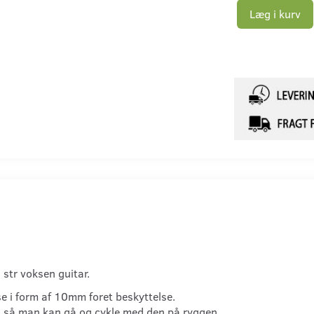
Læg i kurv
 str voksen guitar.
se i form af 10mm foret beskyttelse.
 så man kan gå og cykle med den på ryggen.