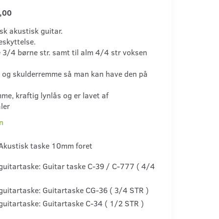
,00
isk akustisk guitar.
eskyttelse.
e 3/4 børne str. samt til alm 4/4 str voksen
k og skulderremme så man kan have den på
me, kraftig lynlås og er lavet af
ler
n
Akustisk taske 10mm foret
guitartaske:
Guitar taske C-39 / C-777 ( 4/4
guitartaske:
Guitartaske CG-36 ( 3/4 STR )
guitartaske:
Guitartaske C-34 ( 1/2 STR )