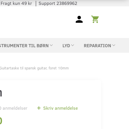
 │ Fragt kun 49 kr │ Support 23869962
STRUMENTER TIL BØRN
LYD
REPARATION
Guitartaske til spansk guitar, foret 10mm
m
0
anmeldelser
Skriv anmeldelse
0