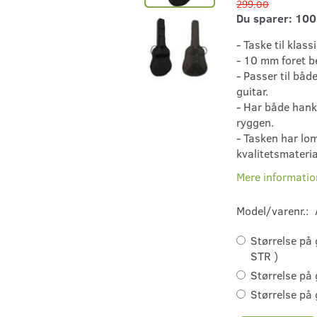
299,00
Du sparer:
100
- Taske til klass
- 10 mm foret b
- Passer til båd
guitar.
- Har både han
ryggen.
- Tasken har lom
kvalitetsmateria
Mere informatio
Model/varenr.:
Størrelse på 
STR )
Størrelse på 
Størrelse på 