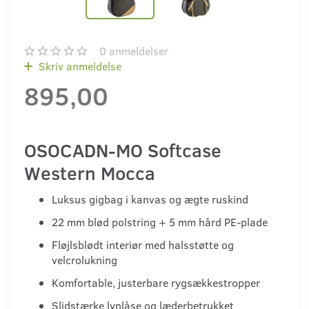
0
anmeldelser
Skriv anmeldelse
895,00
OSOCADN-MO Softcase
Western Mocca
Luksus gigbag i kanvas og ægte ruskind
22 mm blød polstring + 5 mm hård PE-plade
Fløjlsblødt interiør med halsstøtte og
velcrolukning
Komfortable, justerbare rygsækkestropper
Slidstærke lynlåse og læderbetrukket