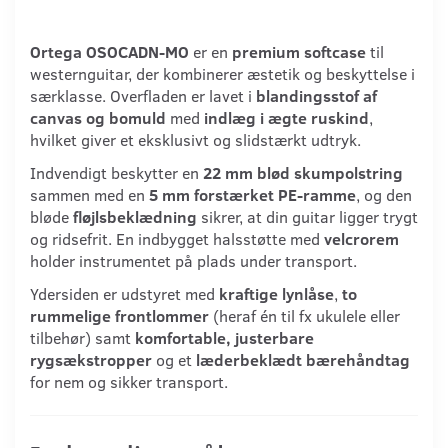
Ortega OSOCADN-MO
er en
premium softcase
til
westernguitar, der kombinerer æstetik og beskyttelse i
særklasse. Overfladen er lavet i
blandingsstof af
canvas og bomuld
med
indlæg i ægte ruskind
,
hvilket giver et eksklusivt og slidstærkt udtryk.
Indvendigt beskytter en
22 mm blød skumpolstring
sammen med en
5 mm forstærket PE-ramme
, og den
bløde
fløjlsbeklædning
sikrer, at din guitar ligger trygt
og ridsefrit. En indbygget halsstøtte med
velcrorem
holder instrumentet på plads under transport.
Ydersiden er udstyret med
kraftige lynlåse
,
to
rummelige frontlommer
(heraf én til fx ukulele eller
tilbehør) samt
komfortable, justerbare
rygsækstropper
og et
læderbeklædt bærehåndtag
for nem og sikker transport.