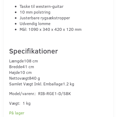
Taske til western-guitar
10 mm polstring
Justerbare rygsækstropper
Udvendig lomme
Mål: 1090 x 340 x 420 x 120 mm
Specifikationer
Længde
108 cm
Bredde
41 cm
Højde
10 cm
Nettovægt
840 g
Samlet Vægt Inkl. Emballage
1.2 kg
Model/varenr.:
RIB-RGE1-D/SBK
Vægt:
1 kg
På lager