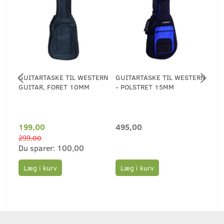
GUITARTASKE TIL WESTERN
GUITARTASKE TIL WESTERN
PRO
GUITAR, FORET 10MM
- POLSTRET 15MM
WE
PR
199,00
495,00
39
299,00
Du sparer:
100,00
Læg i kurv
Læg i kurv
L