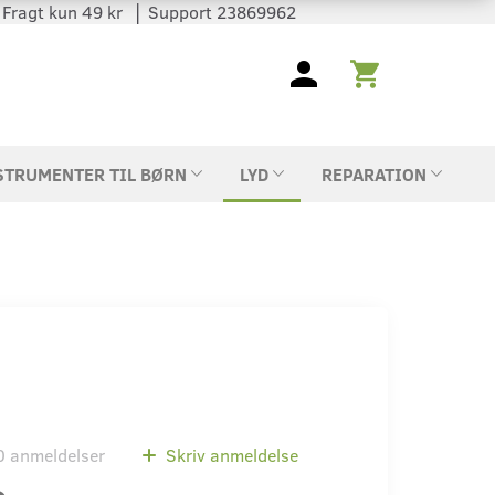
 │ Fragt kun 49 kr │ Support 23869962
STRUMENTER TIL BØRN
LYD
REPARATION
0
anmeldelser
Skriv anmeldelse