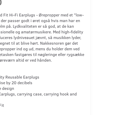
0
d Fit Hi-Fi Earplugs - Ørepropper med et "low-
- der passer godt i øret også hvis man har en
jelm på. Lydkvaliteten er så god, at de kan
ssionelle og amatørmusikere. Med high-fidelity
duceres lydniveauet jævnt, så musikken lyder,
gnet til at blive hørt. Nakkesnoren gør det
epropper ind og ud, mens du holder dem ved
tasken fastgøres til nøgleringe eller rygsække
 høreværn altid er ved hånden.
ity Reusable Earplugs
ise by 20 decibels
e design
Earplugs, carrying case, carrying hook and
Fit