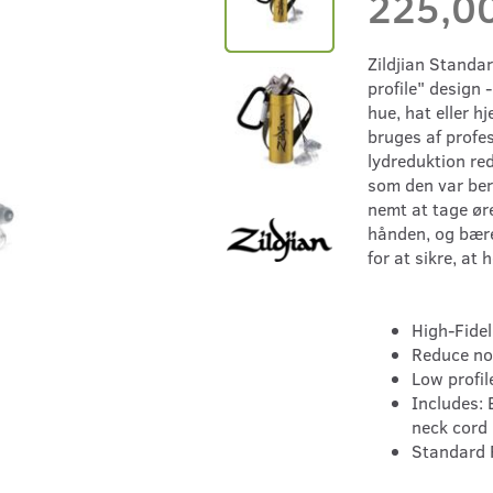
225,0
Zildjian Standar
profile" design 
hue, hat eller h
bruges af profe
lydreduktion re
som den var bere
nemt at tage ør
hånden, og bære
for at sikre, at
High-Fidel
Reduce no
Low profil
Includes: 
neck cord
Standard 