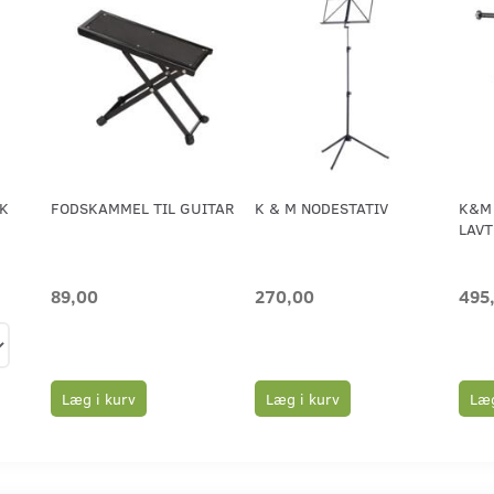
K
FODSKAMMEL TIL GUITAR
K & M NODESTATIV
K&M 
LAVT
89,00
270,00
495
Læg i kurv
Læg i kurv
Læg