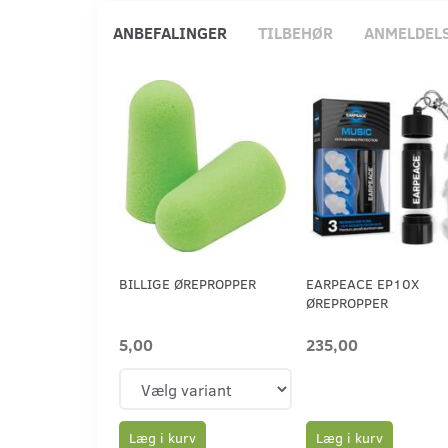
ANBEFALINGER
TILBEHØR
ANMELDEL
BILLIGE ØREPROPPER
EARPEACE EP10X
ØREPROPPER
5,00
235,00
Læg i kurv
Læg i kurv