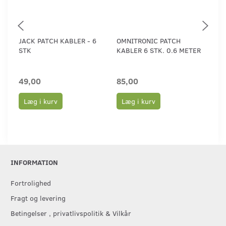
JACK PATCH KABLER - 6
OMNITRONIC PATCH
OMN
STK
KABLER 6 STK. 0.6 METER
KA
49,00
85,00
29
Læg i kurv
Læg i kurv
L
INFORMATION
Fortrolighed
Fragt og levering
Betingelser , privatlivspolitik & Vilkår