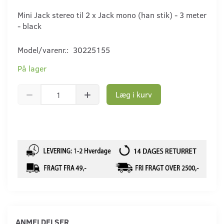
Mini Jack stereo til 2 x Jack mono (han stik) - 3 meter
- black
Model/varenr.:
30225155
På lager
Læg i kurv
ANMELDELSER