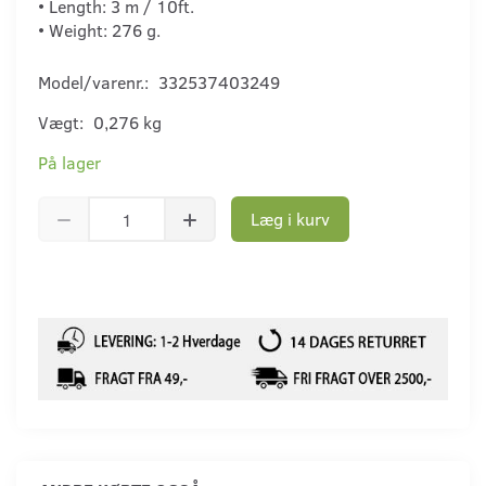
• Length: 3 m / 10ft.
• Weight: 276 g.
Model/varenr.:
332537403249
Vægt:
0,276 kg
På lager
Læg i kurv