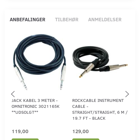
ANBEFALINGER
TILBEHØR
ANMELDELSER
JACK KABEL 3 METER -
ROCKCABLE INSTRUMENT
RO
OMNITRONIC 3021165K
CABLE -
CAB
**UDSOLGT**
STRAIGHT/STRAIGHT, 6 M /
STR
19.7 FT - BLACK
9.8
119,00
129,00
99