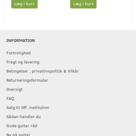
Læg i kurv
Læg i kurv
L
INFORMATION
Fortrolighed
Fragt og levering
Betingelser , privatlivspolitik & Vilkår
Returneringsformular
Oversigt
FAQ
Salg til Off. institution
Sådan handler du
Gode guitar råd
Ny på guitar