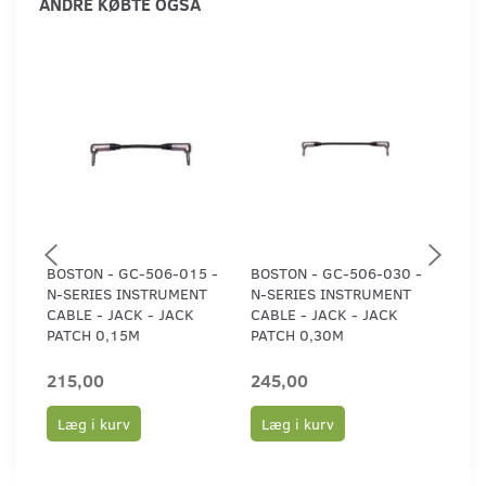
ANDRE KØBTE OGSÅ
BOSTON - GC-506-015 -
BOSTON - GC-506-030 -
BOS
N-SERIES INSTRUMENT
N-SERIES INSTRUMENT
FLA
CABLE - JACK - JACK
CABLE - JACK - JACK
MET
PATCH 0,15M
PATCH 0,30M
215,00
245,00
79,
Læg i kurv
Læg i kurv
Læ