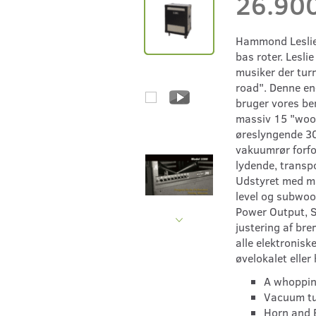
26.90
Hammond Leslie 
bas roter. Lesli
musiker der tur
road". Denne en-
bruger vores be
massiv 15 "woof
øreslyngende 30
vakuumrør forfo
lydende, transp
Udstyret med ma
level og subwoo
Power Output, S
justering af bre
alle elektronisk
øvelokalet eller
A whoppin
Vacuum t
Horn and 