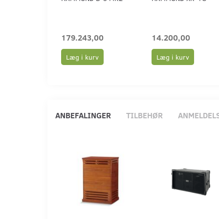
179.243,00
14.200,00
Læg i kurv
Læg i kurv
ANBEFALINGER
TILBEHØR
ANMELDEL