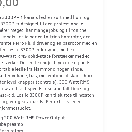
0,00
3300P - 1 kanals leslie i sort med horn og
e 3300P er designet til den professionelle
nérer meget, har mange jobs og til "on the
kanals Leslie har en to-trins hornrotor, der
rømte Ferro Fluid driver og en basrotor med en
er. Leslie 3300P er forsynet med en
0-Watt RMS solid-state forstærker med et
rstærker. Det er den højest lydende og bedst
ortable leslie fra Hammond nogen sinde.
ster volume, bas, mellemtone, diskant, horn-
fer level knapper (controls), 300 Watt RMS
low and fast speeds, rise and fall-times og
mse-tid. Leslie 3300P kan tilsluttes til næsten
e orgler og keyboards. Perfekt til scenen,
 hjemmestudiet.
g 300 Watt RMS Power Output
ube preamp
Bass rotors