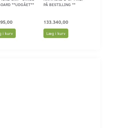
OARD **UDGÅET**
PÅ BESTILLING **
995,00
133.340,00
103.185,00
 i kurv
Læg i kurv
Læg i kurv