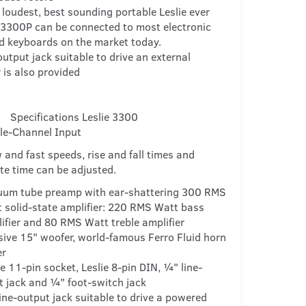
e loudest, best sounding portable Leslie ever
 3300P can be connected to most electronic
d keyboards on the market today.
output jack suitable to drive an external
is also provided
Specifications Leslie 3300
le-Channel Input
 and fast speeds, rise and fall times and
te time can be adjusted.
um tube preamp with ear-shattering 300 RMS
 solid-state amplifier: 220 RMS Watt bass
ifier and 80 RMS Watt treble amplifier
ive 15" woofer, world-famous Ferro Fluid horn
er
ie 11-pin socket, Leslie 8-pin DIN, ¼" line-
t jack and ¼" foot-switch jack
ine-output jack suitable to drive a powered