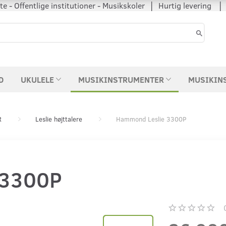
 - Offentlige institutioner - Musikskoler │ Hurtig levering
D
UKULELE
MUSIKINSTRUMENTER
MUSIKIN
R
Leslie højttalere
Hammond Leslie 3300P
 3300P