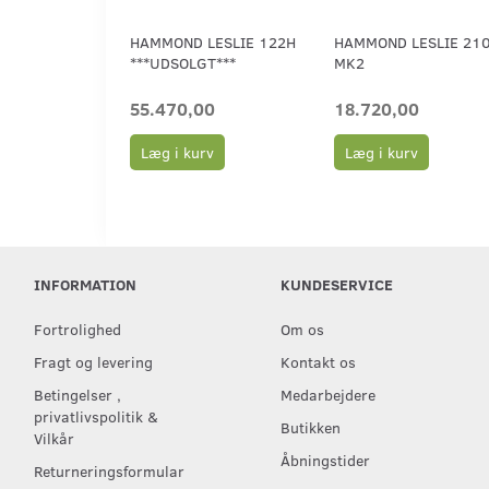
HAMMOND LESLIE 122H
HAMMOND LESLIE 21
***UDSOLGT***
MK2
55.470,00
18.720,00
Læg i kurv
Læg i kurv
INFORMATION
KUNDESERVICE
Fortrolighed
Om os
Fragt og levering
Kontakt os
Betingelser ,
Medarbejdere
privatlivspolitik &
Butikken
Vilkår
Åbningstider
Returneringsformular