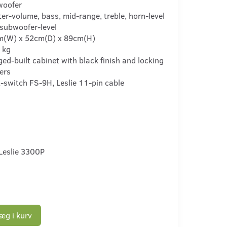
woofer
er-volume, bass, mid-range, treble, horn-level
subwoofer-level
m(W) x 52cm(D) x 89cm(H)
 kg
ed-built cabinet with black finish and locking
ers
-switch FS-9H, Leslie 11-pin cable
Leslie 3300P
æg i kurv