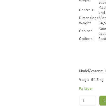
sub
Mast
Controls
and 
Dimensions
63c
Weight
54,5
Rugg
Cabinet
cast
Optional
Foot
Model/varenr.:
Vægt:
54,5 kg
På lager
L