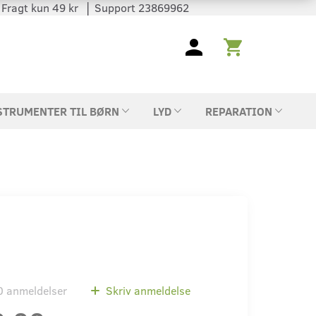
 │ Fragt kun 49 kr │ Support 23869962
STRUMENTER TIL BØRN
LYD
REPARATION
0
anmeldelser
Skriv anmeldelse