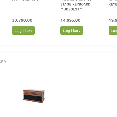
STAGE KEYBOARD
KEYB
**UDSOLGT**
30.790,00
14.995,00
19.
Læg i kurv
Læg i kurv
Læg
SER