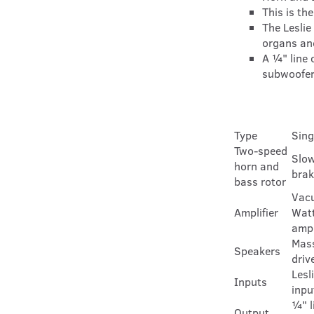
This is th
The Leslie
organs an
A ¼" line 
subwoofer 
Type
Sing
Two-speed
Slow
horn and
brak
bass rotor
Vacu
Amplifier
Watt
ampl
Mass
Speakers
driv
Lesl
Inputs
inpu
¼" l
Output