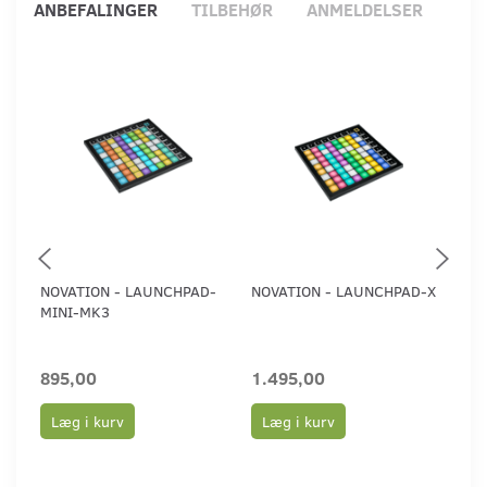
ANBEFALINGER
TILBEHØR
ANMELDELSER
NOVATION - LAUNCHPAD-
NOVATION - LAUNCHPAD-X
NO
MINI-MK3
PR
895,00
1.495,00
2.
Læg i kurv
Læg i kurv
L