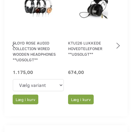
FLOYD ROSE AUDIO
KTUI26 LUKKEDE
VIC 
COLLECTION WIRED
HOVEDTELEFONER
LUK
WOODEN HEADPHONES
**UDSOLGT**
HOV
**UDSOLGT**
1.175,00
674,00
639
Læg i kurv
Læg i kurv
Læ