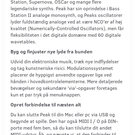
Station, Supernova, OSCar og mange flere
legendariske synths. Peak har sin oprindelse i Bass
Station II analoge monosynth, og Peaks oscillatorer
lyder fuldstændig analoge ved at være NCO'er af høj
kvalitet (Numerically-Controlled Oscillators), men får
fleksibiliteten i det digitale domæne med 60 digitale
wavetables.
Byg og finjuster nye lyde fra bunden
Udvid din elektroniske musik, træk nye indflydelser
og tag kunstneriske risici. Modulationssystemet
placerer de hyppigst anvendte opgaver lige ved
hånden i hovedkontrolelementerne. Mere detaljerede
bevægelser og sekundære 'via'-opgaver foretages
kun et par tryk på menuknappen.
Opret forbindelse til næsten alt
Du kan slutte Peak til din Mac eller pc via USB og
begynde at spille. Den har også MIDI I / O på DIN-
porte med fem ben, så du kan tilslutte dit andet
MIDI-udstyr. Åh, og nævnte vi, at den forbinder til