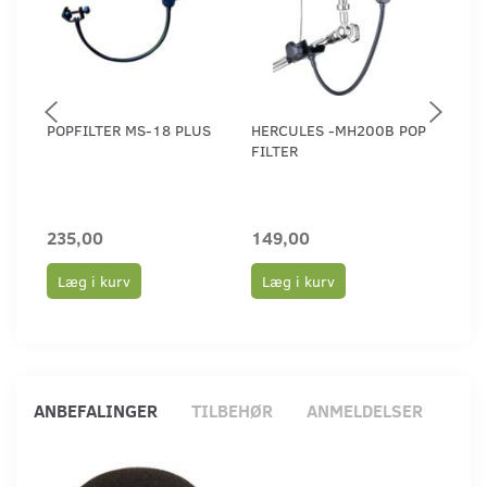
POPFILTER MS-18 PLUS
HERCULES -MH200B POP
XVIV
FILTER
TRÅ
DYN
235,00
149,00
1.5
Læg i kurv
Læg i kurv
Læ
ANBEFALINGER
TILBEHØR
ANMELDELSER