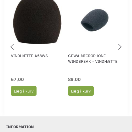
VINDHÆTTE A58WS
GEWA MICROPHONE
GE
WINDBREAK - VINDHÆTTE
WI
E.G
67,00
89,00
89
Læg i kurv
Læg i kurv
L
INFORMATION