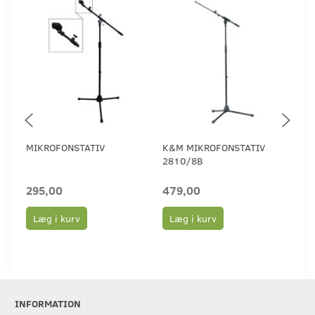
MIKROFONSTATIV
K&M MIKROFONSTATIV
K&
2810/8B
MI
295,00
479,00
16
Læg i kurv
Læg i kurv
L
INFORMATION