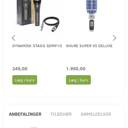
DYNAMISK STAGG SDMP10
SHURE SUPER 55 DELUXE
SHU
249,00
1.950,00
955
Læg i kurv
Læg i kurv
Læ
ANBEFALINGER
TILBEHØR
ANMELDELSER