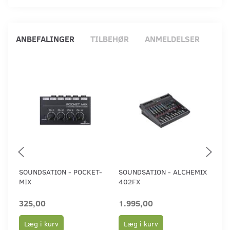
ANBEFALINGER
TILBEHØR
ANMELDELSER
SOUNDSATION - POCKET-
SOUNDSATION - ALCHEMIX
SO
MIX
402FX
40
325,00
1.995,00
1.
Læg i kurv
Læg i kurv
L