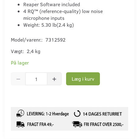
Reaper Software included
4 RQ™ (reference-quality) low noise
microphone inputs
Weight: 5.30 lb(2.4 kg)
Model/varenr.:
7312592
Vægt:
2,4 kg
På lager
Læg i kurv