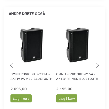
ANDRE KØBTE OGSÅ
OMNITRONIC XKB-212A -
OMNITRONIC XKB-215A -
OMN
AKTIV PA MED BLUETOOTH
AKTIV PA MED BLUETOOTH
AKT
2.095,00
2.195,00
1.9
Læg i kurv
Læg i kurv
Læ