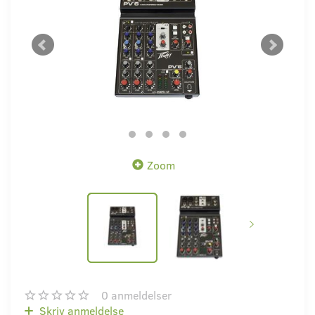
Zoom
0
anmeldelser
Skriv anmeldelse