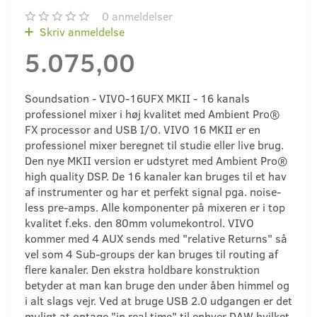
0
anmeldelser
Skriv anmeldelse
5.075,00
Soundsation - VIVO-16UFX MKII - 16 kanals
professionel mixer i høj kvalitet med Ambient Pro®
FX processor and USB I/O. VIVO 16 MKII er en
professionel mixer beregnet til studie eller live brug.
Den nye MKII version er udstyret med Ambient Pro®
high quality DSP. De 16 kanaler kan bruges til et hav
af instrumenter og har et perfekt signal pga. noise-
less pre-amps. Alle komponenter på mixeren er i top
kvalitet f.eks. den 80mm volumekontrol. VIVO
kommer med 4 AUX sends med "relative Returns" så
vel som 4 Sub-groups der kan bruges til routing af
flere kanaler. Den ekstra holdbare konstruktion
betyder at man kan bruge den under åben himmel og
i alt slags vejr. Ved at bruge USB 2.0 udgangen er det
muligt at optage "in real time" til enhver DAW hvilket