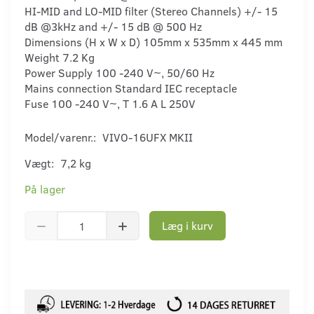
HI-MID and LO-MID filter (Stereo Channels) +/- 15
dB @3kHz and +/- 15 dB @ 500 Hz
Dimensions (H x W x D) 105mm x 535mm x 445 mm
Weight 7.2 Kg
Power Supply 100 -240 V~, 50/60 Hz
Mains connection Standard IEC receptacle
Fuse 100 -240 V~, T 1.6 A L 250V
Model/varenr.:
VIVO-16UFX MKII
Vægt:
7,2 kg
På lager
Læg i kurv