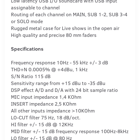
Low latency USB I/O soundcard with USB input
assignable to channel
Routing of each channel on MAIN, SUB 1-2, SUB 3-4
or SOLO mode
Rugged metal case for Live shows in the open air
High quality and precise 80 mm faders
Specifications
Frequency response 10Hz - 55 kHz +/- 3 dB
THD+N 0.0005% @ +4dBu, 1 kHz
S/N Ratio 115 dB
Sensitivity range from +15 dBu to -35 dBu
DSP effect A/D and D/A with 24 bit sample ratio
MIC input impedance 1,4 KOhm
INSERT impedance 2,5 KOhm
All other inputs impedance >10KOhm
LO-CUT filter 75 Hz, 18 dB/oct.
HI filter +/- 15 dB @ 12KHz
MID filter +/- 15 dB frequency response 100Hz-8kHz
LO filter +/- 15 dB @ 80 Hz