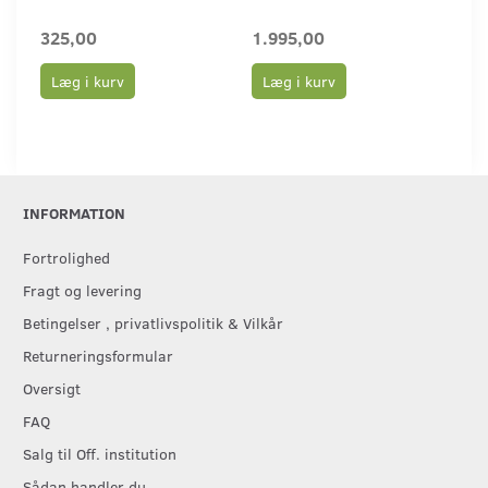
325,00
1.995,00
1.
Læg i kurv
Læg i kurv
L
INFORMATION
Fortrolighed
Fragt og levering
Betingelser , privatlivspolitik & Vilkår
Returneringsformular
Oversigt
FAQ
Salg til Off. institution
Sådan handler du