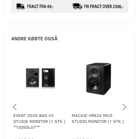
ANDRE KØBTE OGSÅ
EVENT 2020 BAS V3
MACKIE HR624 MKII
MACK
STUDIE MONITOR (1 STK.)
STUDIO MONITOR (1 STK.)
STK.
**UDSOLGT**