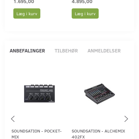
1.695,00
4.895,00
6.4
Læg i kurv
Læg i kurv
Læ
ANBEFALINGER
TILBEHØR
ANMELDELSER
SOUNDSATION - POCKET-
SOUNDSATION - ALCHEMIX
SO
MIX
402FX
40