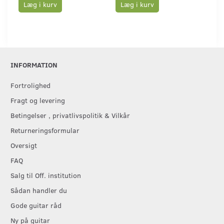
Læg i kurv
Læg i kurv
L
INFORMATION
Fortrolighed
Fragt og levering
Betingelser , privatlivspolitik & Vilkår
Returneringsformular
Oversigt
FAQ
Salg til Off. institution
Sådan handler du
Gode guitar råd
Ny på guitar