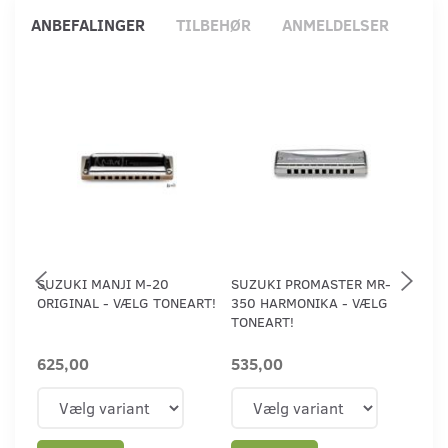
ANBEFALINGER
TILBEHØR
ANMELDELSER
SUZUKI MANJI M-20
SUZUKI PROMASTER MR-
SU
ORIGINAL - VÆLG TONEART!
350 HARMONIKA - VÆLG
HA
TONEART!
HAR
625,00
535,00
1.