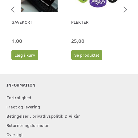
GAVEKORT
PLEKTER
ERN
46 
1,00
25,00
65
Læg i kurv
Se produktet
L
INFORMATION
Fortrolighed
Fragt og levering
Betingelser , privatlivspolitik & Vilkår
Returneringsformular
Oversigt