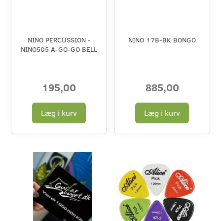
NINO PERCUSSION -
NINO 17B-BK BONGO
NINO505 A-GO-GO BELL
195,00
885,00
Læg i kurv
Læg i kurv