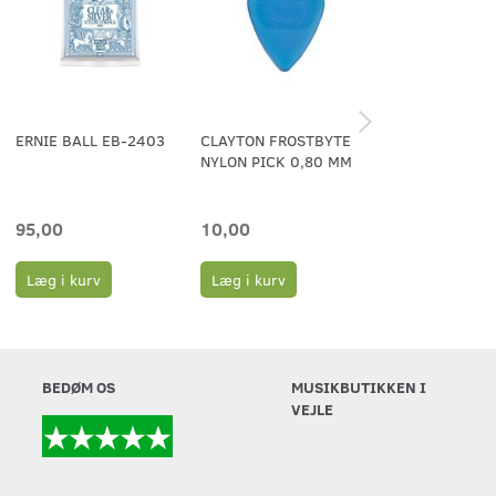
ERNIE BALL EB-2403
CLAYTON FROSTBYTE
PLEKTER 0.58
NYLON PICK 0,80 MM
95,00
10,00
6,00
Læg i kurv
Læg i kurv
Læg i kurv
BEDØM OS
MUSIKBUTIKKEN I
VEJLE