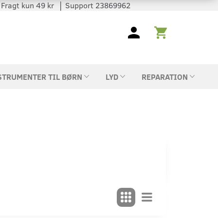
 │ Fragt kun 49 kr │ Support 23869962
STRUMENTER TIL BØRN
LYD
REPARATION