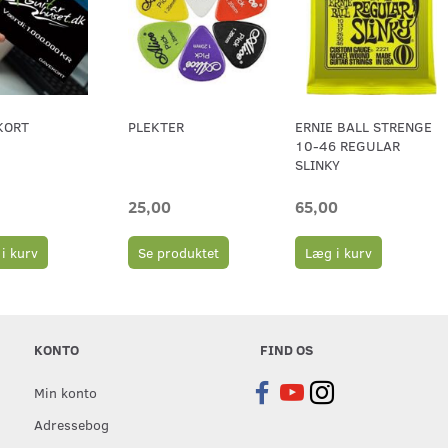
KORT
PLEKTER
ERNIE BALL STRENGE
10-46 REGULAR
SLINKY
25,00
65,00
i kurv
Se produktet
Læg i kurv
KONTO
FIND OS
Min konto
Adressebog