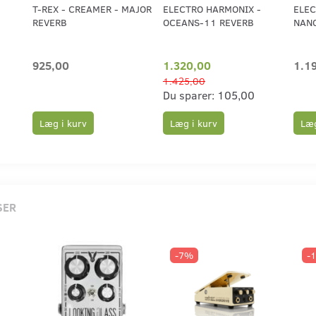
T-REX - CREAMER - MAJOR
ELECTRO HARMONIX -
ELEC
REVERB
OCEANS-11 REVERB
NANO
925,00
1.320,00
1.1
1.425,00
Du sparer:
105,00
Læg i kurv
Læg
Læg i kurv
SER
-7%
-