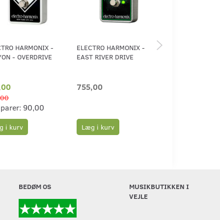
CTRO HARMONIX -
ELECTRO HARMONIX -
ELECTRO HARMO
ON - OVERDRIVE
EAST RIVER DRIVE
GLOVE OVERDRI
,00
755,00
740,00
,00
sparer:
90,00
Læg i kurv
Læg i kurv
 i kurv
BEDØM OS
MUSIKBUTIKKEN I
VEJLE