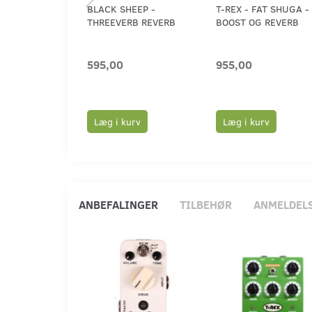
BLACK SHEEP -
T-REX - FAT SHUGA -
THREEVERB REVERB
BOOST OG REVERB
595,00
955,00
Læg i kurv
Læg i kurv
ANBEFALINGER
TILBEHØR
ANMELDEL