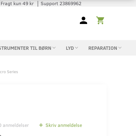
 │ Fragt kun 49 kr │ Support 23869962
STRUMENTER TIL BØRN
LYD
REPARATION
icro Series
0
anmeldelser
Skriv anmeldelse