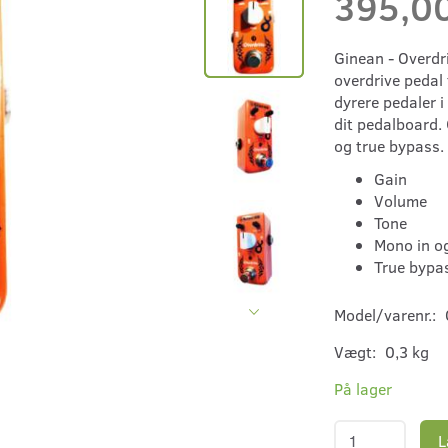
395,0
Ginean - Overdri
overdrive pedal 
dyrere pedaler i
dit pedalboard. 
og true bypass.
Gain
Volume
Tone
Mono in o
True bypa
Model/varenr.:
Vægt:
0,3 kg
På lager
L