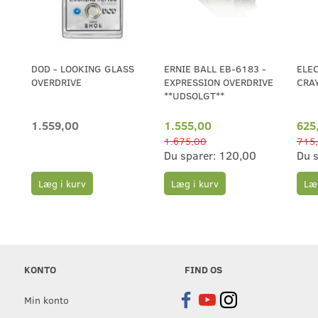
DOD - LOOKING GLASS
ERNIE BALL EB-6183 -
ELE
OVERDRIVE
EXPRESSION OVERDRIVE
CRAY
**UDSOLGT**
1.559,00
1.555,00
625
1.675,00
715
Du sparer:
120,00
Du 
Læg i kurv
Læg i kurv
Læg
KONTO
FIND OS
Min konto