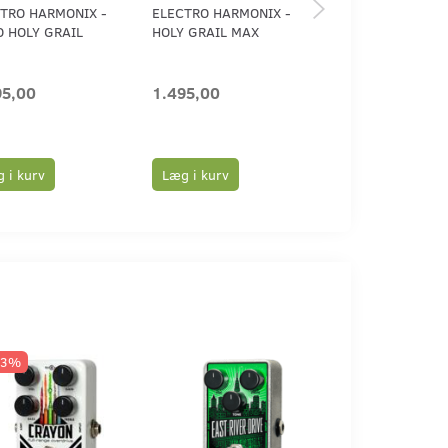
TRO HARMONIX -
ELECTRO HARMONIX -
MERIS - MERCUR
 HOLY GRAIL
HOLY GRAIL MAX
OFF-WORLD REV
PEDAL
95,00
1.495,00
2.890,00
 i kurv
Læg i kurv
Læg i kurv
13%