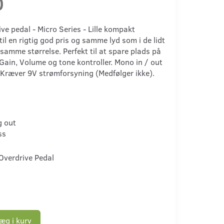
0
ve pedal - Micro Series - Lille kompakt
til en rigtig god pris og samme lyd som i de lidt
 samme størrelse. Perfekt til at spare plads på
Gain, Volume og tone kontroller. Mono in / out
 Kræver 9V strømforsyning (Medfølger ikke).
g out
ss
Overdrive Pedal
æg i kurv