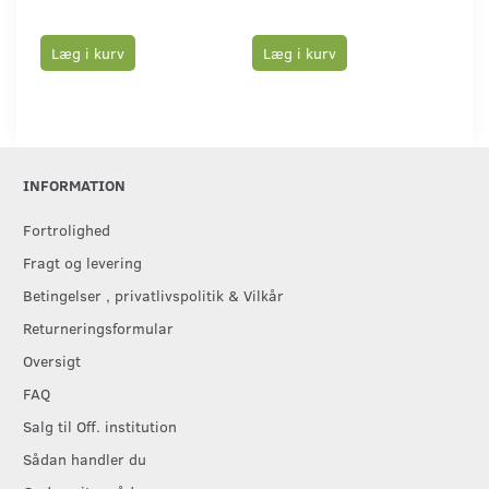
Læg i kurv
Læg i kurv
L
INFORMATION
Fortrolighed
Fragt og levering
Betingelser , privatlivspolitik & Vilkår
Returneringsformular
Oversigt
FAQ
Salg til Off. institution
Sådan handler du