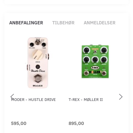
ANBEFALINGER
TILBEHØR
ANMELDELSER
MOOER - HUSTLE DRIVE
T-REX - MØLLER II
BLA
595,00
895,00
55