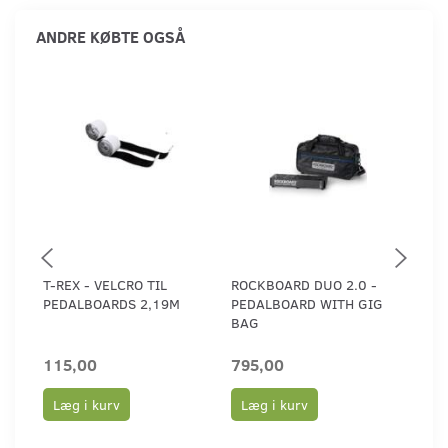
ANDRE KØBTE OGSÅ
T-REX - VELCRO TIL
ROCKBOARD DUO 2.0 -
ROC
PEDALBOARDS 2,19M
PEDALBOARD WITH GIG
PED
BAG
CAS
115,00
795,00
1.3
Læg i kurv
Læg i kurv
Læ