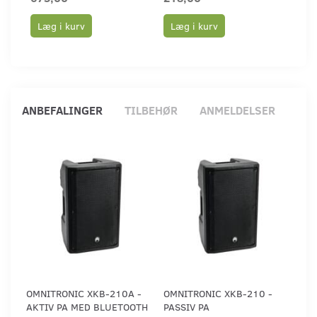
Læg i kurv
Læg i kurv
Læ
ANBEFALINGER
TILBEHØR
ANMELDELSER
OMNITRONIC XKB-210A -
OMNITRONIC XKB-210 -
AKTIV PA MED BLUETOOTH
PASSIV PA