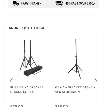
ANDRE KØBTE OGSÅ
PURE GEWA SPEAKER
GEWA - SPEAKER STAND -
GEW
STANDS SET FX
VE6 ALUMINIUM
VE6
675,00
218,00
230