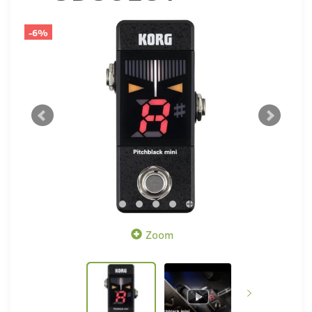
-6%
Zoom