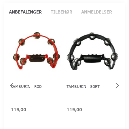
ANBEFALINGER
TILBEHØR
ANMELDELSER
TAMBURIN - RØD
TAMBURIN - SORT
PE
MU
**
119,00
119,00
2.