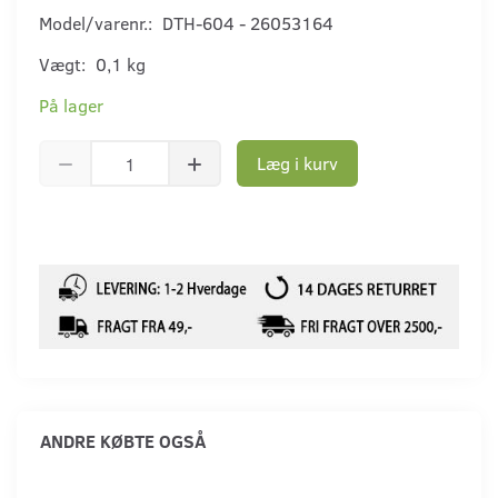
Model/varenr.:
DTH-604 - 26053164
Vægt:
0,1 kg
På lager
Læg i kurv
ANDRE KØBTE OGSÅ