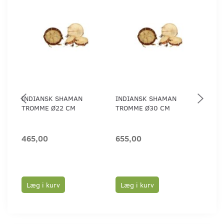
INDIANSK SHAMAN
INDIANSK SHAMAN
IND
TROMME Ø22 CM
TROMME Ø30 CM
TRO
465,00
655,00
935
Læg i kurv
Læg i kurv
Læ