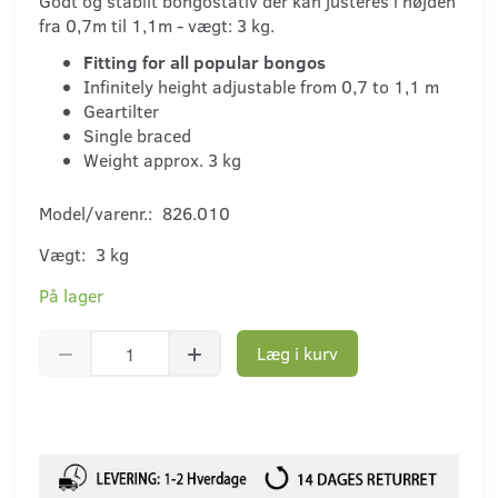
Godt og stabilt bongostativ der kan justeres i højden
fra 0,7m til 1,1m - vægt: 3 kg.
Fitting for all popular bongos
Infinitely height adjustable from 0,7 to 1,1 m
Geartilter
Single braced
Weight approx. 3 kg
Model/varenr.:
826.010
Vægt:
3 kg
På lager
Læg i kurv