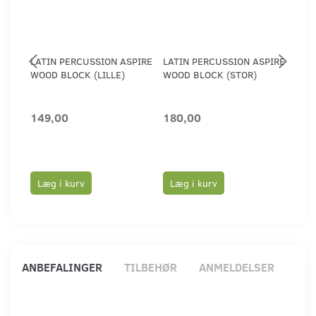
LATIN PERCUSSION ASPIRE
LATIN PERCUSSION ASPIRE
LAT
WOOD BLOCK (LILLE)
WOOD BLOCK (STOR)
149,00
180,00
1.2
Læg i kurv
Læg i kurv
Læ
ANBEFALINGER
TILBEHØR
ANMELDELSER