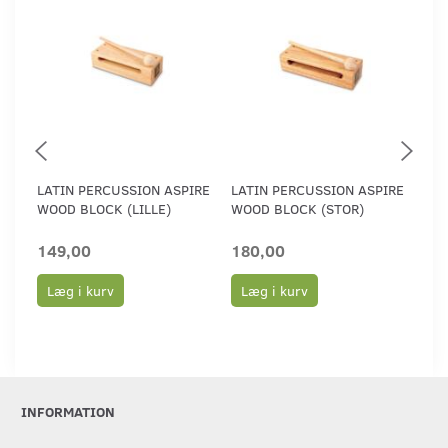
LATIN PERCUSSION ASPIRE
LATIN PERCUSSION ASPIRE
LA
WOOD BLOCK (LILLE)
WOOD BLOCK (STOR)
KLO
149,00
180,00
48
Læg i kurv
Læg i kurv
L
INFORMATION