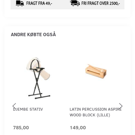
ANDRE KØBTE OGSÅ
DJEMBE STATIV
LATIN PERCUSSION ASPIRE
LAT
WOOD BLOCK (LILLE)
WOO
785,00
149,00
180