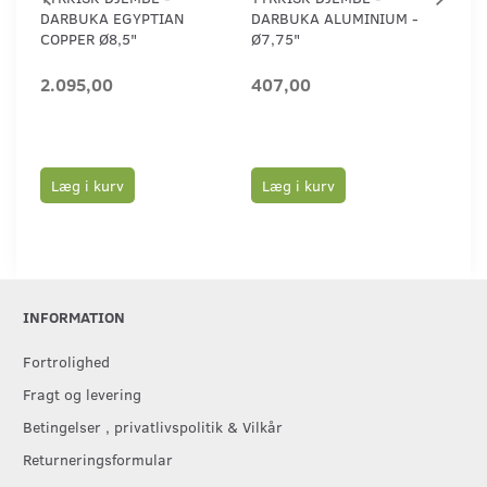
DARBUKA EGYPTIAN
DARBUKA ALUMINIUM -
DA
COPPER Ø8,5"
Ø7,75"
Ø6,
2.095,00
407,00
32
Læg i kurv
Læg i kurv
L
INFORMATION
Fortrolighed
Fragt og levering
Betingelser , privatlivspolitik & Vilkår
Returneringsformular