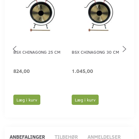
BSX CHINAGONG 25 CM
BSX CHINAGONG 30 CM
IND
TRO
824,00
1.045,00
465
Læg i kurv
Læg i kurv
Læ
ANBEFALINGER
TILBEHØR
ANMELDELSER