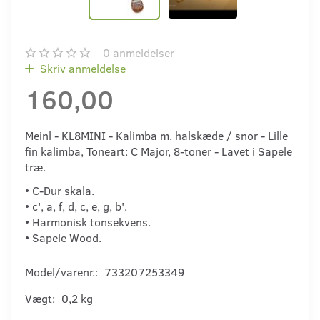
0
anmeldelser
Skriv anmeldelse
160,00
Meinl - KL8MINI - Kalimba m. halskæde / snor - Lille
fin kalimba, Toneart: C Major, 8-toner - Lavet i Sapele
træ.
• C-Dur skala.
• c', a, f, d, c, e, g, b'.
• Harmonisk tonsekvens.
• Sapele Wood.
Model/varenr.:
733207253349
Vægt:
0,2 kg