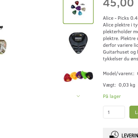
45,00
Alice - Picks 0.4
Alice plektre i 
plekterholder m
plektre. Plektre
derfor variere li
Guitarhuset og b
tykkelser du øns
Model/varenr.:
Vægt:
0,03 kg
På lager
L