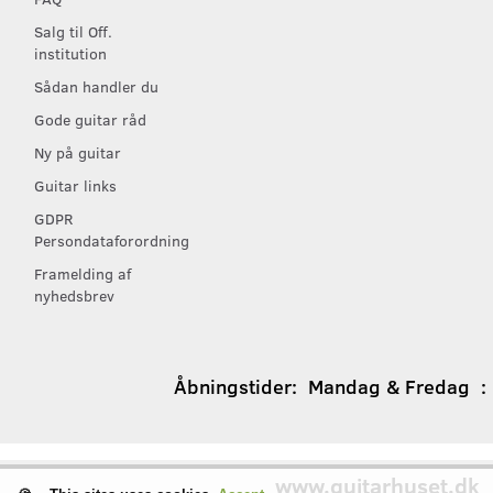
Salg til Off.
institution
Sådan handler du
Gode guitar råd
Ny på guitar
Guitar links
GDPR
Persondataforordning
Framelding af
nyhedsbrev
Åbningstider:
Mandag & Fredag : 1
www.guitarhuset.dk
│