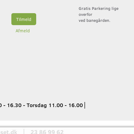
Gratis Parkering lige
overfor
Tilmeld
ved banegården.
Afmeld
 - 16.30 - Torsdag 11.00 - 16.00
│
set.dk │ 23 86 99 62