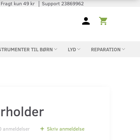
 │ Fragt kun 49 kr │ Support 23869962
STRUMENTER TIL BØRN
LYD
REPARATION
erholder
0
anmeldelser
Skriv anmeldelse