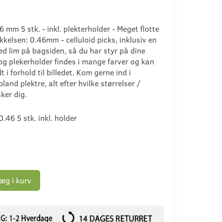
6 mm 5 stk. - inkl. plekterholder - Meget flotte
tykkelsen: 0.46mm - celluloid picks, inklusiv en
ed lim på bagsiden, så du har styr på dine
 og plekerholder findes i mange farver og kan
dt i forhold til billedet. Kom gerne ind i
land plektre, alt efter hvilke størrelser /
ker dig.
0.46 5 stk. inkl. holder
æg i kurv