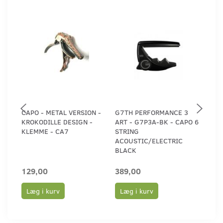
CAPO - METAL VERSION -
G7TH PERFORMANCE 3
G7T
KROKODILLE DESIGN -
ART - G7P3A-BK - CAPO 6
ART 
KLEMME - CA7
STRING
STR
ACOUSTIC/ELECTRIC
ACO
BLACK
SILV
129,00
389,00
389
Læg i kurv
Læg i kurv
Læ