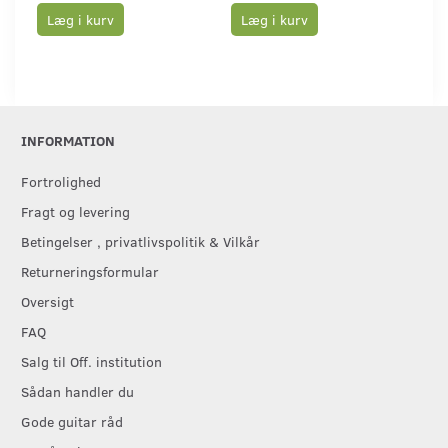
Læg i kurv
Læg i kurv
L
INFORMATION
Fortrolighed
Fragt og levering
Betingelser , privatlivspolitik & Vilkår
Returneringsformular
Oversigt
FAQ
Salg til Off. institution
Sådan handler du
Gode guitar råd