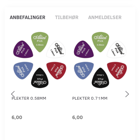
ANBEFALINGER
TILBEHØR
ANMELDELSER
PLEKTER 0.58MM
PLEKTER 0.71MM
PL
6,00
6,00
6,