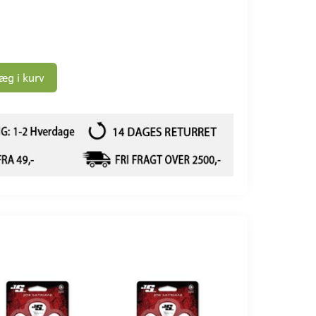
g
æg i kurv