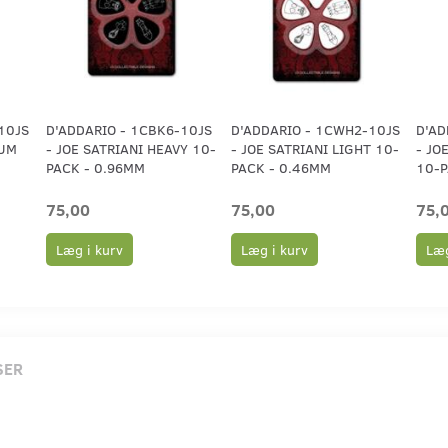
10JS
D'ADDARIO - 1CBK6-10JS
D'ADDARIO - 1CWH2-10JS
D'AD
IUM
- JOE SATRIANI HEAVY 10-
- JOE SATRIANI LIGHT 10-
- JO
PACK - 0.96MM
PACK - 0.46MM
10-P
75,00
75,00
75,
Læg i kurv
Læg i kurv
Læg
SER