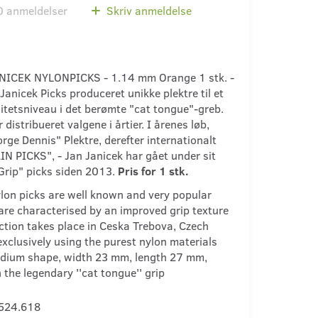
0
anmeldelser
Skriv anmeldelse
NICEK NYLONPICKS - 1.14 mm Orange 1 stk. -
anicek Picks produceret unikke plektre til et
litetsniveau i det berømte "cat tongue"-greb.
istribueret valgene i årtier. I årenes løb,
rge Dennis" Plektre, derefter internationalt
N PICKS", - Jan Janicek har gået under sit
rip" picks siden 2013.
Pris for 1 stk.
lon picks are well known and very popular
are characterised by an improved grip texture
tion takes place in Ceska Trebova, Czech
exclusively using the purest nylon materials
dium shape, width 23 mm, length 27 mm,
 the legendary ''cat tongue'' grip
524.618