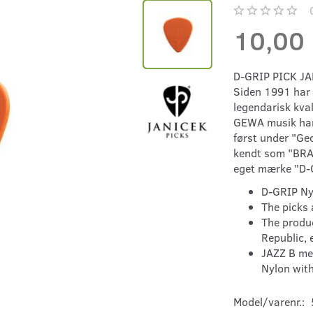
10,00
D-GRIP PICK JA
Siden 1991 har J
legendarisk kva
GEWA musik har d
først under "Geo
kendt som "BRAI
eget mærke "D-G
D-GRIP Ny
The picks 
The produc
Republic, 
JAZZ B me
Nylon with
Model/varenr.: