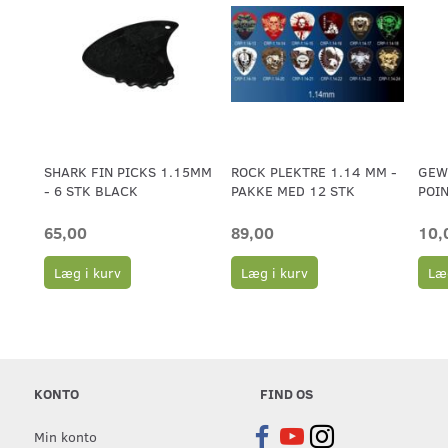
M
SHARK FIN PICKS 1.15MM
ROCK PLEKTRE 1.14 MM -
GEWA
- 6 STK BLACK
PAKKE MED 12 STK
POIN
65,00
89,00
10,
Læg i kurv
Læg i kurv
Læg
KONTO
FIND OS
Min konto