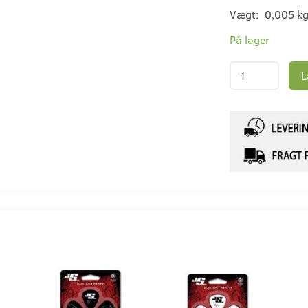
Vægt:
0,005 k
På lager
L