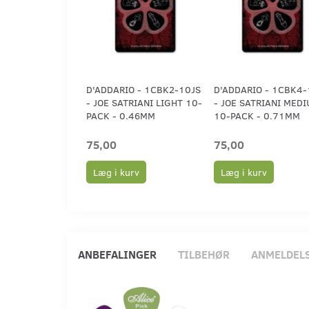
D'ADDARIO - 1CBK2-10JS
D'ADDARIO - 1CBK4-
- JOE SATRIANI LIGHT 10-
- JOE SATRIANI MED
PACK - 0.46MM
10-PACK - 0.71MM
75,00
75,00
Læg i kurv
Læg i kurv
ANBEFALINGER
TILBEHØR
ANMELDEL