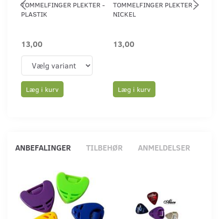
TOMMELFINGER PLEKTER -
TOMMELFINGER PLEKTER -
JAZZ
PLASTIK
NICKEL
13,00
13,00
8,0
Læg i kurv
Læg i kurv
Læ
ANBEFALINGER
TILBEHØR
ANMELDELSER