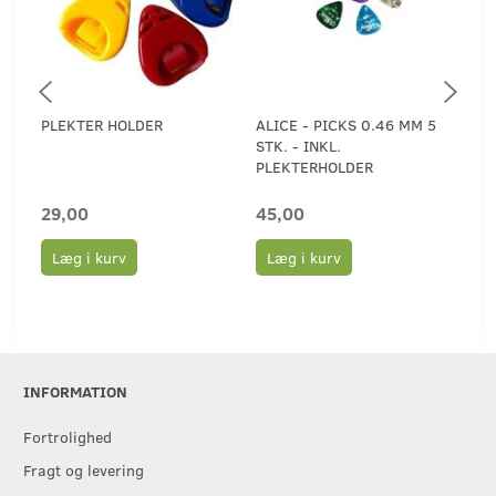
PLEKTER HOLDER
ALICE - PICKS 0.46 MM 5
ALI
STK. - INKL.
PLE
PLEKTERHOLDER
29,00
45,00
45
Læg i kurv
Læg i kurv
L
INFORMATION
Fortrolighed
Fragt og levering