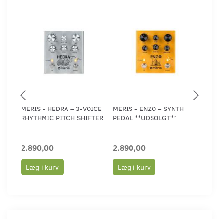
MERIS - HEDRA – 3-VOICE
MERIS - ENZO – SYNTH
MER
RHYTHMIC PITCH SHIFTER
PEDAL **UDSOLGT**
SUP
MUL
2.890,00
2.890,00
2.8
Læg i kurv
Læg i kurv
Læ