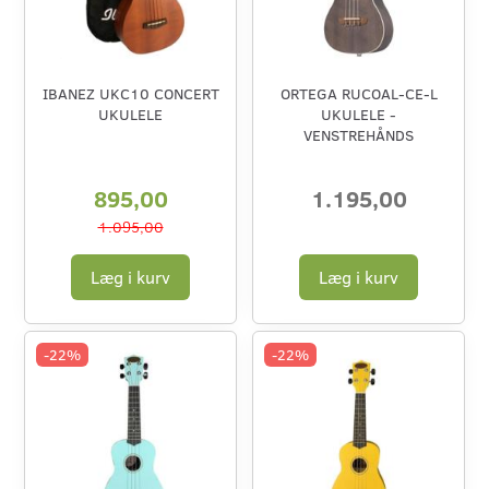
IBANEZ UKC10 CONCERT
ORTEGA RUCOAL-CE-L
UKULELE
UKULELE -
VENSTREHÅNDS
895,00
1.195,00
1.095,00
Læg i kurv
Læg i kurv
-22%
-22%