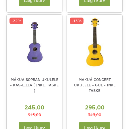
Læg i kurv
Læg i kurv
-22%
-15%
MÁKUA SOPRAN UKULELE
MAKUÁ CONCERT
- KAS-LILLA ( INKL. TASKE
UKULELE - GUL - INKL
)
TASKE
245,00
295,00
315,00
349,00
Læg i kurv
Læg i kurv