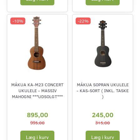
-10%
-22%
MÁKUA KA-M23 CONCERT
MÁKUA SOPRAN UKULELE
UKULELE - MASSIV
- KAS-SORT ( INKL. TASKE
MAHOGNI ***UDSOLGT***
)
895,00
245,00
995,00
315,00
Læg i kurv
Læg i kurv