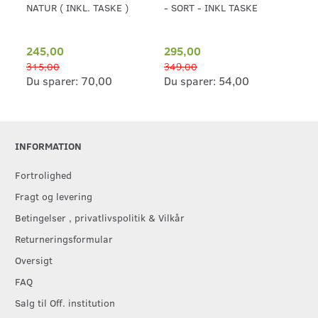
NATUR ( INKL. TASKE )
- SORT - INKL TASKE
KAS
245,00
295,00
24
315,00
349,00
31
Du sparer:
70,00
Du sparer:
54,00
Du
INFORMATION
Fortrolighed
Fragt og levering
Betingelser , privatlivspolitik & Vilkår
Returneringsformular
Oversigt
FAQ
Salg til Off. institution