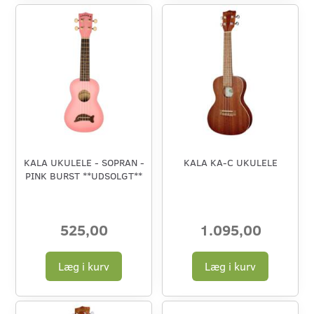
KALA UKULELE - SOPRAN -
KALA KA-C UKULELE
PINK BURST **UDSOLGT**
525,00
1.095,00
Læg i kurv
Læg i kurv