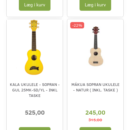
Læg i kurv
Læg i kurv
-22%
KALA UKULELE - SOPRAN -
MÁKUA SOPRAN UKULELE
GUL 25MK-SD/YL - INKL
- NATUR ( INKL. TASKE )
TASKE
525,00
245,00
315,00