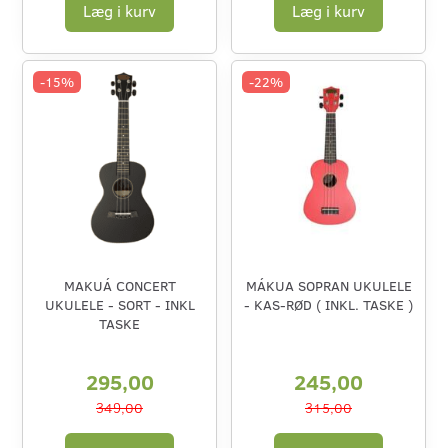
Læg i kurv
Læg i kurv
-15%
-22%
MAKUÁ CONCERT
MÁKUA SOPRAN UKULELE
UKULELE - SORT - INKL
- KAS-RØD ( INKL. TASKE )
TASKE
295,00
245,00
349,00
315,00