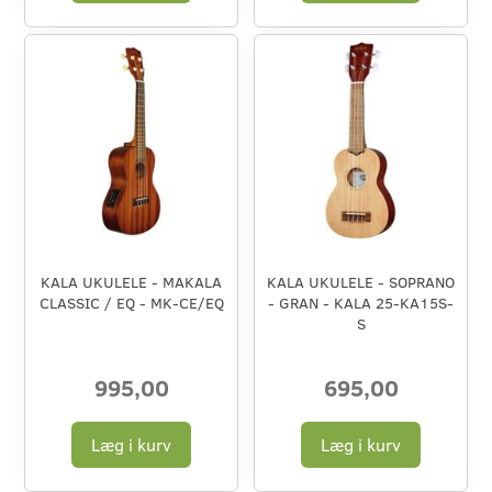
KALA UKULELE - MAKALA
KALA UKULELE - SOPRANO
CLASSIC / EQ - MK-CE/EQ
- GRAN - KALA 25-KA15S-
S
995,00
695,00
Læg i kurv
Læg i kurv