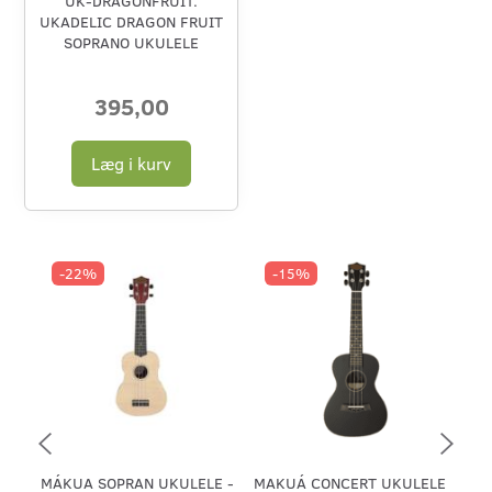
UK-DRAGONFRUIT.
UKADELIC DRAGON FRUIT
SOPRANO UKULELE
395,00
Læg i kurv
-22%
-15%
MÁKUA SOPRAN UKULELE -
MAKUÁ CONCERT UKULELE
MÁ