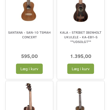
SANTANA - SAN-10 TSMAH
KALA - STRIBET IBENHOLT
CONCERT
UKULELE - KA-EBY-S
**UDSOLGT**
595,00
1.395,00
Læg i kurv
Læg i kurv