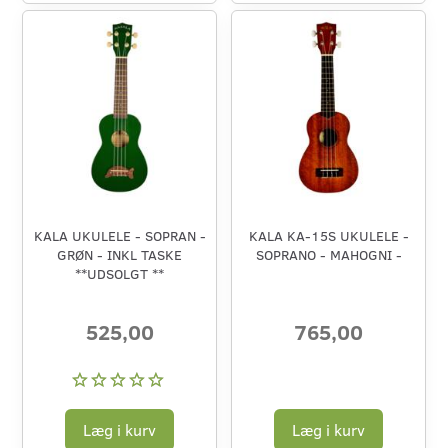
KALA UKULELE - SOPRAN -
KALA KA-15S UKULELE -
GRØN - INKL TASKE
SOPRANO - MAHOGNI -
**UDSOLGT **
525,00
765,00
Læg i kurv
Læg i kurv