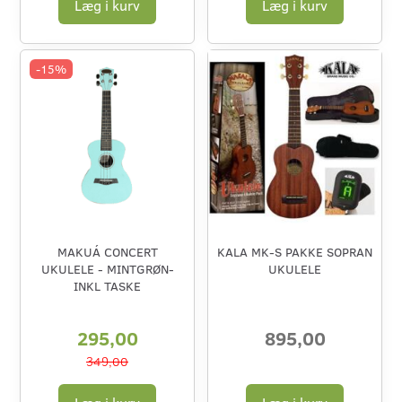
Læg i kurv
Læg i kurv
-15%
MAKUÁ CONCERT
KALA MK-S PAKKE SOPRAN
UKULELE - MINTGRØN-
UKULELE
INKL TASKE
295,00
895,00
349,00