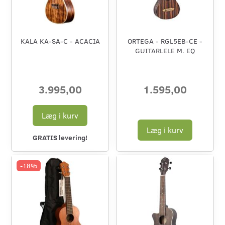
KALA KA-SA-C - ACACIA
ORTEGA - RGL5EB-CE -
GUITARLELE M. EQ
3.995,00
1.595,00
Læg i kurv
Læg i kurv
GRATIS levering!
-18%