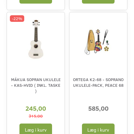
-22%
MÁKUA SOPRAN UKULELE
ORTEGA K2-68 - SOPRANO
- KAS-HVID ( INKL. TASKE
UKULELE-PACK, PEACE 68
)
245,00
585,00
315,00
Læg i kurv
Læg i kurv