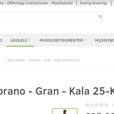
 - Offentlige institutioner - Musikskoler │ Hurtig levering
D
UKULELE
MUSIKINSTRUMENTER
MUSIKIN
Kala ukulele - Soprano - Gran - Kala 25-KA15s-s
oprano - Gran - Kala 25