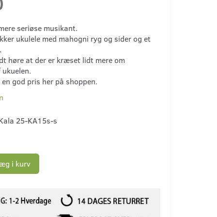
0
 mere seriøse musikant.
ækker ukulele med mahogni ryg og sider og et
.
t høre at der er kræset lidt mere om
f ukuelen.
l en god pris her på shoppen.
n
Kala 25-KA15s-s
æg i kurv