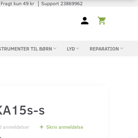
 │ Fragt kun 49 kr │ Support 23869962
STRUMENTER TIL BØRN
LYD
REPARATION
-KA15s-s
0
anmeldelser
Skriv anmeldelse