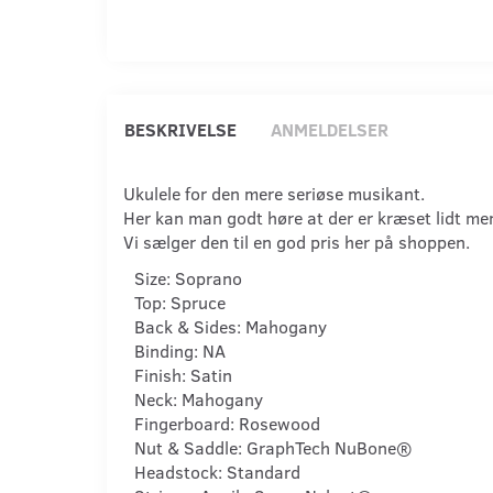
BESKRIVELSE
ANMELDELSER
Ukulele for den mere seriøse musikant.
Her kan man godt høre at der er kræset lidt mer
Vi sælger den til en god pris her på shoppen.
Size:
Soprano
Top: Spruce
Back & Sides:
Mahogany
Binding:
NA
Finish:
Satin
Neck:
Mahogany
Fingerboard:
Rosewood
Nut & Saddle:
GraphTech NuBone®
Headstock:
Standard