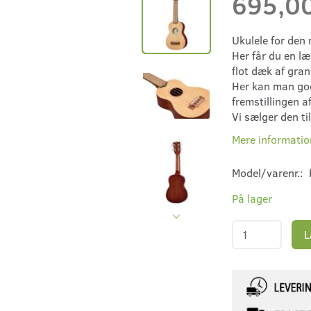
695,0
Ukulele for den
Her får du en l
flot dæk af gran
Her kan man god
fremstillingen a
Vi sælger den ti
Mere informatio
Model/varenr.:
På lager
L