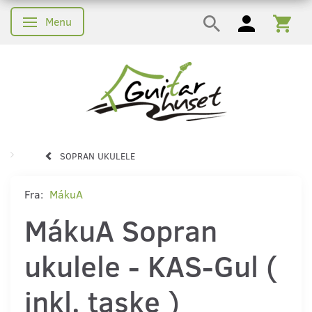
Menu
Skifte navigation
SOPRAN UKULELE
Fra:
MákuA
MákuA Sopran
ukulele - KAS-Gul (
inkl. taske )