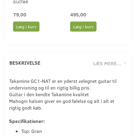
GUITAR
79,00
495,00
90,
Læg i kurv
Læg i kurv
Læ
BESKRIVELSE
LÆS MERE...
Takamine GC1-NAT er en yderst velegnet guitar til
undervisning og til en rigtig billig pris.
Guitar i den kendte Takamine kvalitet
Mahogni halsen giver en god følelse og alt i alt et
rigtig godt køb.
Specifikationer:
Top: Gran