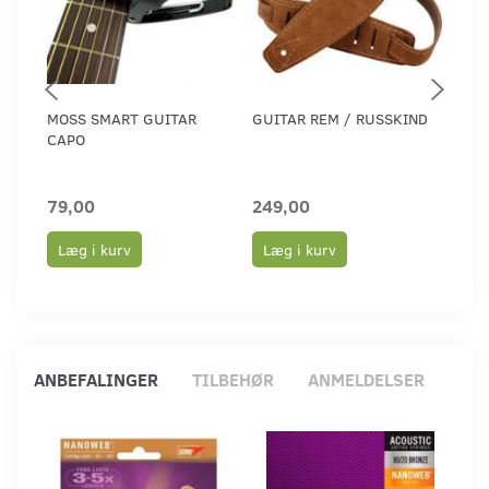
MOSS SMART GUITAR
GUITAR REM / RUSSKIND
GUI
CAPO
79,00
249,00
199
Læg i kurv
Læg i kurv
Læ
ANBEFALINGER
TILBEHØR
ANMELDELSER