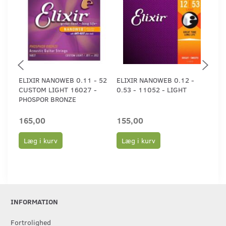
ELIXIR NANOWEB 0.11 - 52
ELIXIR NANOWEB 0.12 -
ELI
CUSTOM LIGHT 16027 -
0.53 - 11052 - LIGHT
0.5
PHOSPOR BRONZE
165,00
155,00
15
Læg i kurv
Læg i kurv
L
INFORMATION
Fortrolighed