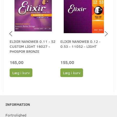
ELIXIR NANOWEB 0.11 - 52
ELIXIR NANOWEB 0.12 -
ELI
CUSTOM LIGHT 16027 -
0.53 - 11052 - LIGHT
0.5
PHOSPOR BRONZE
165,00
155,00
15
Læg i kurv
Læg i kurv
L
INFORMATION
Fortrolighed