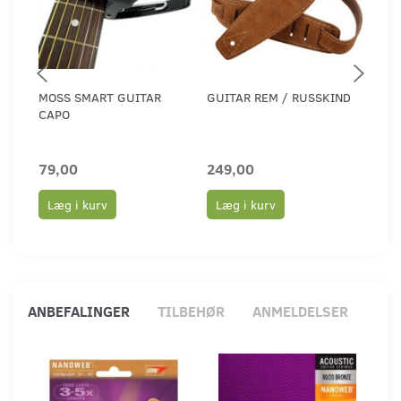
MOSS SMART GUITAR
GUITAR REM / RUSSKIND
GUI
CAPO
79,00
249,00
199
Læg i kurv
Læg i kurv
Læ
ANBEFALINGER
TILBEHØR
ANMELDELSER