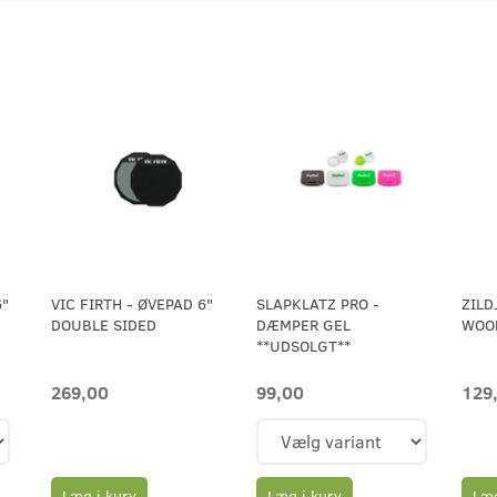
6"
VIC FIRTH - ØVEPAD 6"
SLAPKLATZ PRO -
ZILD
DOUBLE SIDED
DÆMPER GEL
WOOD
**UDSOLGT**
269,00
99,00
129
Læg i kurv
Læg
Læg i kurv