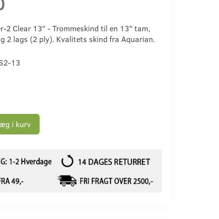
0
r-2 Clear 13" - Trommeskind til en 13" tam,
 2 lags (2 ply). Kvalitets skind fra Aquarian.
S2-13
æg i kurv