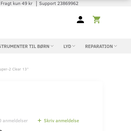
 │ Fragt kun 49 kr │ Support 23869962
STRUMENTER TIL BØRN
LYD
REPARATION
Super-2 Clear 13"
0
anmeldelser
Skriv anmeldelse