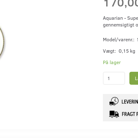
170,0
Aquarian - Supe
gennemsigtigt og
Model/varenr.:
Vægt:
0,15 kg
På lager
L