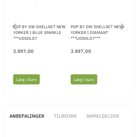
PDP BY DW SHELLSET NEW
PDP BY DW SHELLSET NEW
PDP
YORKER I BLUE SPARKLE
YORKER I DIAMANT
MAI
***UDSOLGT
***UDSOLGT***
***
3.897,00
3.897,00
5.2
Læg i kurv
Læg i kurv
Læ
ANBEFALINGER
TILBEHØR
ANMELDELSER