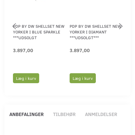
PDP BY DW SHELLSET NEW
PDP BY DW SHELLSET NEW
PDP
YORKER I BLUE SPARKLE
YORKER I DIAMANT
MAI
***UDSOLGT
***UDSOLGT***
***
3.897,00
3.897,00
5.2
Læg i kurv
Læg i kurv
Læ
ANBEFALINGER
TILBEHØR
ANMELDELSER