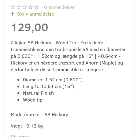
0
anmeldelser
Skriv anmeldelse
129,00
Zildjian 5B Hickory - Wood Tip - En tykkere
trommestik end den traditionelle 5A med en diameter
på 0.600" | 1.52cm og længde på 16" | 40.64cm -
Hickory er en hårdere træsort end Ahorn (Maple) og
derfor holder disse trommestikker længere.
Diameter: 1,52 cm (0.600")
Length: 40,64 cm (16")
Natural Finish
Wood tip
Model/varenr.:
5B Hickory
Vægt:
0,12 kg
På lager