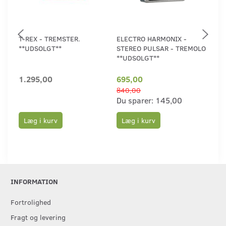
T-REX - TREMSTER.
ELECTRO HARMONIX -
ELE
**UDSOLGT**
STEREO PULSAR - TREMOLO
WO
**UDSOLGT**
1.295,00
695,00
1.
840,00
Du sparer:
145,00
Læg i kurv
Læg i kurv
L
INFORMATION
Fortrolighed
Fragt og levering