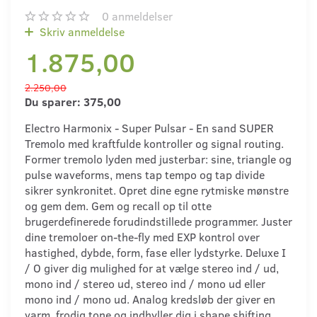
0
anmeldelser
Skriv anmeldelse
1.875,00
2.250,00
Du sparer:
375,00
Electro Harmonix - Super Pulsar - En sand SUPER
Tremolo med kraftfulde kontroller og signal routing.
Former tremolo lyden med justerbar: sine, triangle og
pulse waveforms, mens tap tempo og tap divide
sikrer synkronitet. Opret dine egne rytmiske mønstre
og gem dem. Gem og recall op til otte
brugerdefinerede forudindstillede programmer. Juster
dine tremoloer on-the-fly med EXP kontrol over
hastighed, dybde, form, fase eller lydstyrke. Deluxe I
/ O giver dig mulighed for at vælge stereo ind / ud,
mono ind / stereo ud, stereo ind / mono ud eller
mono ind / mono ud. Analog kredsløb der giver en
varm, frodig tone og indhyller dig i shape shifting