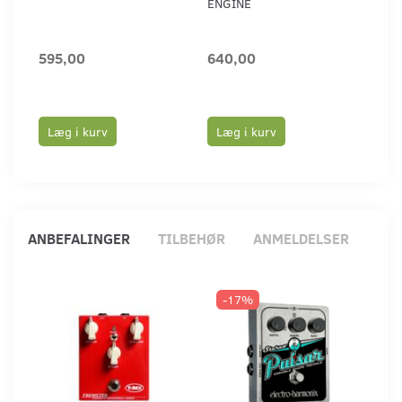
ENGINE
GOO
595,00
640,00
1.1
1.3
Du 
Læg i kurv
Læg i kurv
Læ
ANBEFALINGER
TILBEHØR
ANMELDELSER
-17%