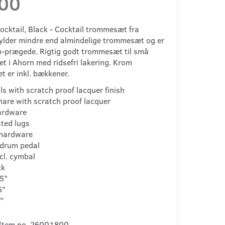
,00
cktail, Black - Cocktail trommesæt fra
fylder mindre end almindelige trommesæt og er
-prægede. Rigtig godt trommesæt til små
vet i Ahorn med ridsefri lakering. Krom
t er inkl. bækkener.
ls with scratch proof lacquer finish
are with scratch proof lacquer
ardware
ted lugs
hardware
 drum pedal
ncl. cymbal
ck
25"
5"
"
Item no. 26001800