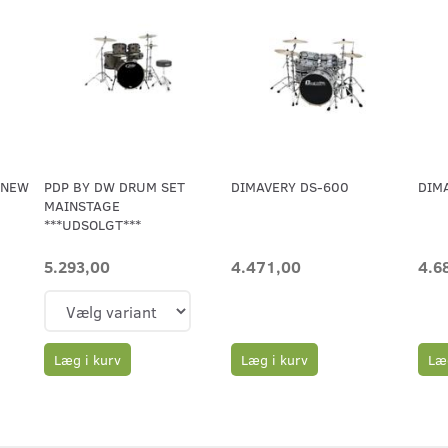
 NEW
PDP BY DW DRUM SET
DIMAVERY DS-600
DIM
MAINSTAGE
***UDSOLGT***
5.293,00
4.471,00
4.6
Læg i kurv
Læg
Læg i kurv