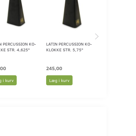
N PERCUSSION KO-
LATIN PERCUSSION KO-
LATIN PERCUSSI
KE STR. 4,625"
KLOKKE STR. 5,75"
KLOKKE STR. 6,8
,00
245,00
268,00
 i kurv
Læg i kurv
Læg i kurv