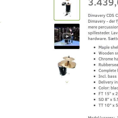
3.439
Dimavery CDS Co
Dimavery - der 
mere percussion
spillesteder. La
hardware. Sætte
Maple shel
Wooden sn
Chrome h
Rubbersea
Complete 
Incl. bass
Delivery i
Color: bla
FT 15" x 
SD 8" x 5.
TT 10" x 5
Model/varenr.: