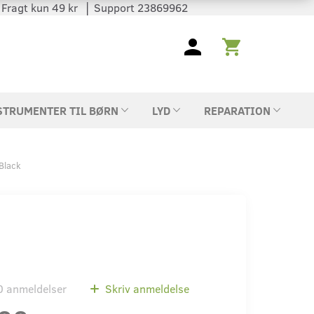
 │ Fragt kun 49 kr │ Support 23869962
STRUMENTER TIL BØRN
LYD
REPARATION
Black
0
anmeldelser
Skriv anmeldelse