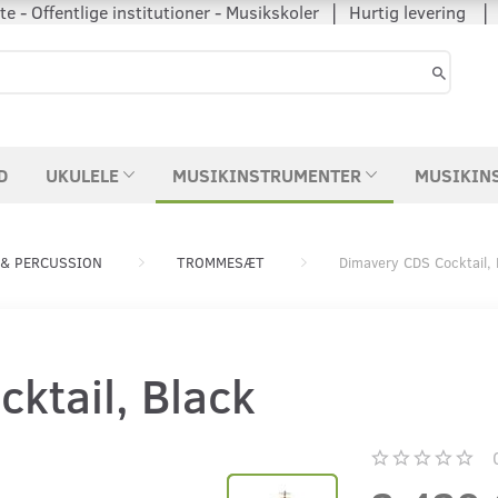
 - Offentlige institutioner - Musikskoler │ Hurtig levering
D
UKULELE
MUSIKINSTRUMENTER
MUSIKIN
& PERCUSSION
TROMMESÆT
Dimavery CDS Cocktail, 
ktail, Black