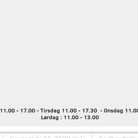
1.00 - 17.00 - Tirsdag 11.00 - 17.30 - Onsdag 11.00
Lørdag : 11.00 - 13.00
 Havnegade 3A, 7100 Vejle │ hej@guitarhu