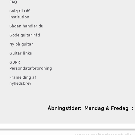
FAQ
Salg til Off.
institution
Sådan handler du
Gode guitar råd
Ny på guitar
Guitar links
GDPR
Persondataforordning
Framelding af
nyhedsbrev
Åbningstider:
Mandag & Fredag : 1
www.guitarhuset.dk
│