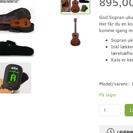
895,0
God Sopran ukul
Her får du en k
komme igang med
Sopran uku
Inkl lække
lærehæfte
Kala er ke
Model/varenr.:
På lager
L