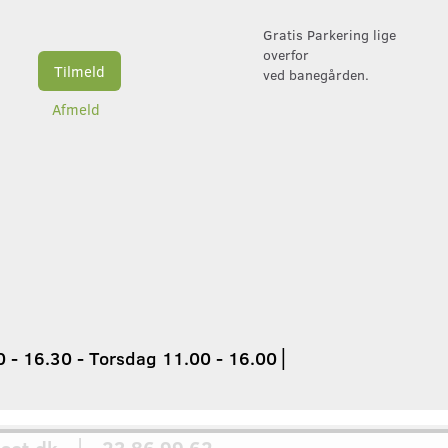
Gratis Parkering lige
overfor
Tilmeld
ved banegården.
Afmeld
 - 16.30 - Torsdag 11.00 - 16.00
│
set.dk │ 23 86 99 62