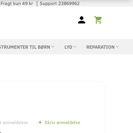
 │ Fragt kun 49 kr │ Support 23869962
STRUMENTER TIL BØRN
LYD
REPARATION
0
anmeldelser
Skriv anmeldelse