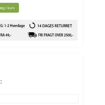
æg i kurv
: