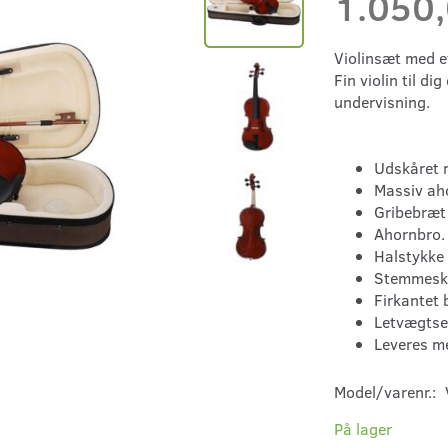
1.050
Violinsæt med e
Fin violin til di
undervisning.
Udskåret 
Massiv ah
Gribebræt 
Ahornbro.
Halstykke
Stemmeskr
Firkantet 
Letvægtse
Leveres m
Model/varenr.:
På lager