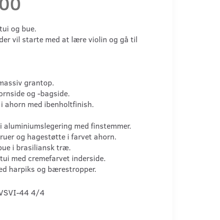
,00
tui og bue.
g der vil starte med at lære violin og gå til
massiv grantop.
ornside og -bagside.
i ahorn med ibenholtfinish.
 i aluminiumslegering med finstemmer.
uer og hagestøtte i farvet ahorn.
bue i brasiliansk træ.
tui med cremefarvet inderside.
ed harpiks og bærestropper.
VSVI-44 4/4