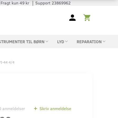
 │ Fragt kun 49 kr │ Support 23869962
STRUMENTER TIL BØRN
LYD
REPARATION
SVI-44 4/4
0
anmeldelser
Skriv anmeldelse