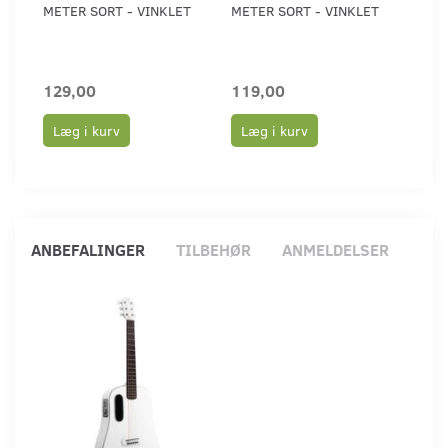
METER SORT - VINKLET
METER SORT - VINKLET
CAB
STR
/ 16
129,00
119,00
119
Læg i kurv
Læg i kurv
Læ
ANBEFALINGER
TILBEHØR
ANMELDELSER