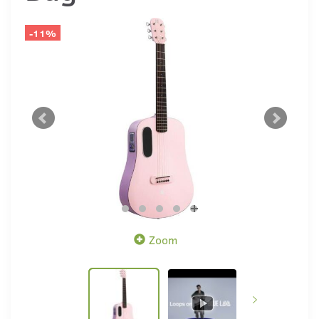
-11%
Zoom