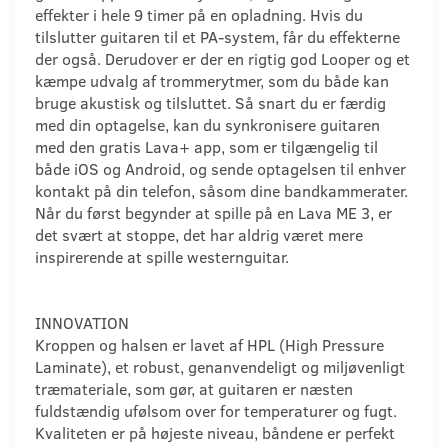
effekter i hele 9 timer på en opladning. Hvis du
tilslutter guitaren til et PA-system, får du effekterne
der også. Derudover er der en rigtig god Looper og et
kæmpe udvalg af trommerytmer, som du både kan
bruge akustisk og tilsluttet. Så snart du er færdig
med din optagelse, kan du synkronisere guitaren
med den gratis Lava+ app, som er tilgængelig til
både iOS og Android, og sende optagelsen til enhver
kontakt på din telefon, såsom dine bandkammerater.
Når du først begynder at spille på en Lava ME 3, er
det svært at stoppe, det har aldrig været mere
inspirerende at spille westernguitar.
INNOVATION
Kroppen og halsen er lavet af HPL (High Pressure
Laminate), et robust, genanvendeligt og miljøvenligt
træmateriale, som gør, at guitaren er næsten
fuldstændig ufølsom over for temperaturer og fugt.
Kvaliteten er på højeste niveau, båndene er perfekt