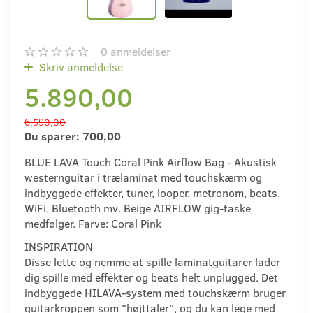
0
anmeldelser
Skriv anmeldelse
5.890,00
6.590,00
Du sparer:
700,00
BLUE LAVA Touch Coral Pink Airflow Bag - Akustisk
westernguitar i trælaminat med touchskærm og
indbyggede effekter, tuner, looper, metronom, beats,
WiFi, Bluetooth mv. Beige AIRFLOW gig-taske
medfølger. Farve: Coral Pink
INSPIRATION
Disse lette og nemme at spille laminatguitarer lader
dig spille med effekter og beats helt unplugged. Det
indbyggede HILAVA-system med touchskærm bruger
guitarkroppen som "højttaler", og du kan lege med