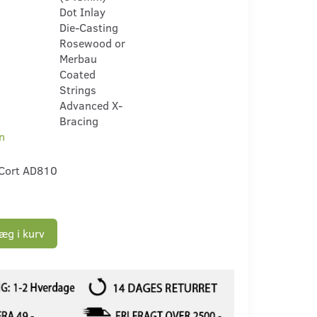
Dot Inlay
Die-Casting
Rosewood or
Merbau
Coated
Strings
Advanced X-
Bracing
n
Cort AD810
æg i kurv