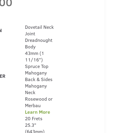
,00
Dovetail Neck
N
Joint
Dreadnought
Body
43mm (1
11/16")
Spruce Top
Mahogany
DER
Back & Sides
Mahogany
Neck
Rosewood or
Merbau
Learn More
20 Frets
25.3"
(643mm)