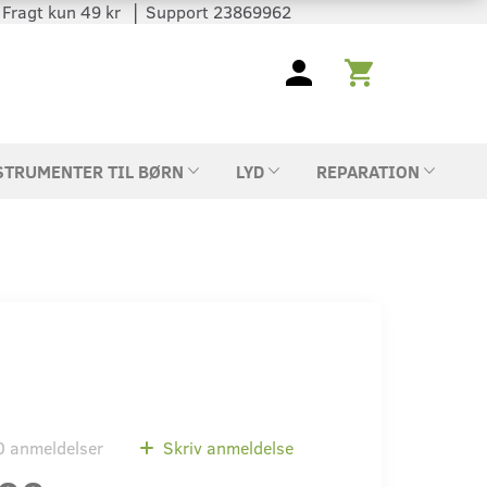
 │ Fragt kun 49 kr │ Support 23869962
STRUMENTER TIL BØRN
LYD
REPARATION
0
anmeldelser
Skriv anmeldelse